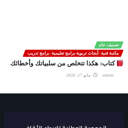
تصنيف عام
مكتبة فنية -أبجاث تربوية-برامج تعليمية- برامج تدريب
كتاب: هكذا تتخلص من سلبياتك وأخطائك
admin
مايو 17, 2026