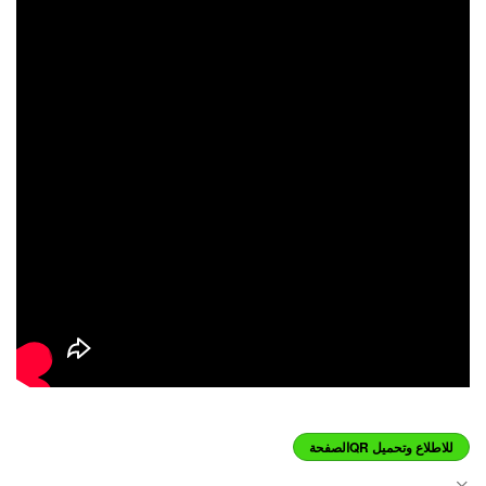
للاطلاع وتحميل QRالصفحة