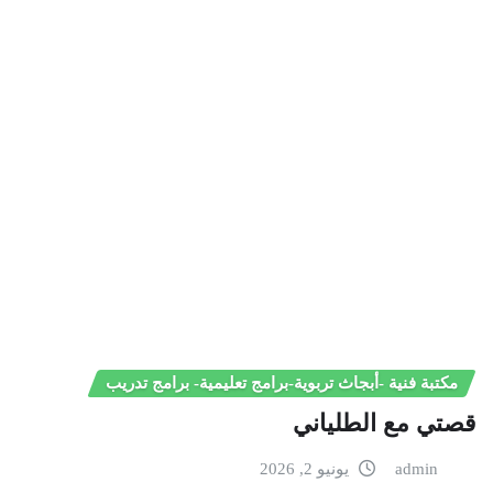
مكتبة فنية -أبجاث تربوية-برامج تعليمية- برامج تدريب
قصتي مع الطلياني
admin
يونيو 2, 2026