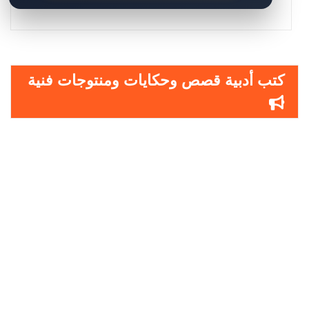
كتب أدبية قصص وحكايات ومنتوجات فنية